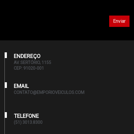
Enviar
ENDEREÇO
AV. SERTÓRIO, 1155
CEP: 91020-001
EMAIL
CONTATO@EMPORIOVEICULOS.COM
TELEFONE
(51) 3013.8300